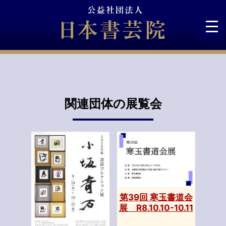
Skip
to
content
関連団体の展覧会
第39回 寒玉書道会
展 R8.10.10-10.11