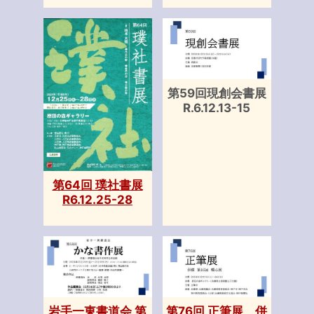
第59回現創会書展
R.6.12.13-15
第64回 璞社書展
R6.12.25-28
岩手一東書道会 第
第76回 正筆展 併