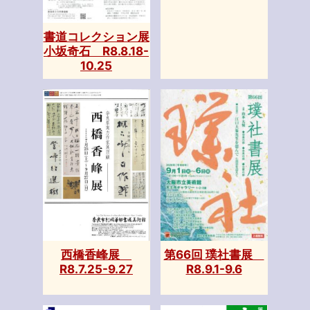
書道コレクション展
小坂奇石 R8.8.18-
10.25
第66回 璞社書展
西橋香峰展
R8.9.1-9.6
R8.7.25-9.27