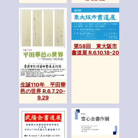
R.7.8.31
第58回 東大阪市
書道展 R.6.10.18-20
生誕110年 平田華
邑の世界 R.6.7.20-
9.29