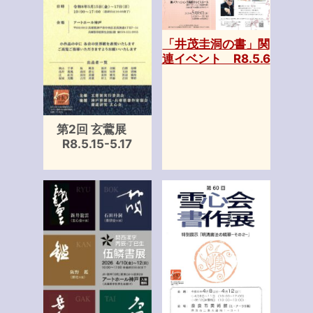
「井茂圭洞の書」関
連イベント R8.5.6
第2回 玄鷰展
R8.5.15-5.17