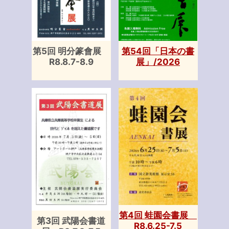
第5回 明分篆會展
第54回「日本の書
R8.8.7-8.9
展」/2026
第4回 蛙園会書展
第3回 武陽会書道
R8.6.25-7.5