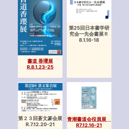
第25回日本書学研
究会一先会書展Ｒ
8.1.16-18
書道 香瓔展
R.8.1.23-25
第２３回蒼文篆会展
青潮書道会役員展
R.7.12.20-21
R7.12.16-21