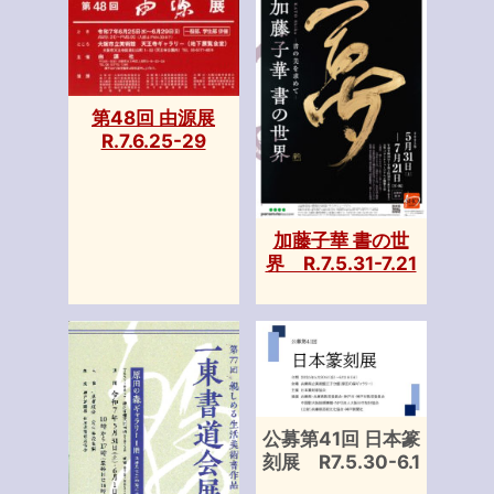
第48回 由源展
R.7.6.25-29
加藤子華 書の世
界 R.7.5.31-7.21
公募第41回 日本篆
刻展 R7.5.30-6.1