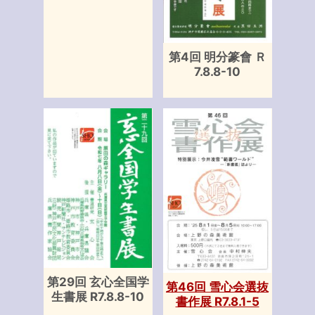
第4回 明分篆會 Ｒ
7.8.8-10
第29回 玄心全国学
第46回 雪心会選抜
生書展 R7.8.8-10
書作展 R7.8.1-5