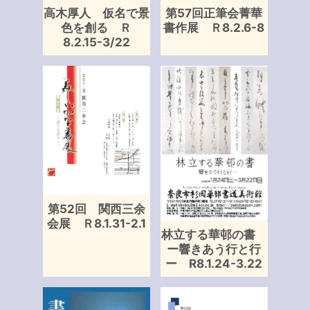
高木厚人 仮名で景
第57回正筆会菁華
色を創る Ｒ
書作展 Ｒ8.2.6-8
8.2.15-3/22
第52回 関西三余
会展 Ｒ8.1.31-2.1
林立する華邨の書
ー響きあう行と行
ー R8.1.24-3.22