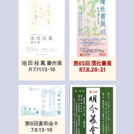
池 田 桂 鳳 書作展
第65回 璞社書展
Ｒ7.11.13-16
R7.8.26-31
第6回蒼和会Ｒ
7.8.13-18