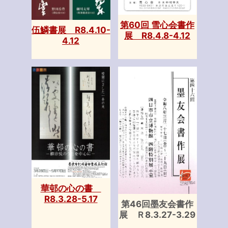
第60回 雪心会書作
伍鱗書展 R8.4.10-
展 R8.4.8-4.12
4.12
華邨の心の書
R8.3.28-5.17
第46回墨友会書作
展 Ｒ8.3.27-3.29