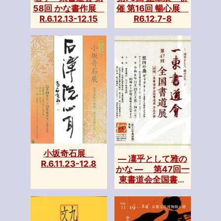
58回 かな書作展
催 第16回 暢心展
R.6.12.13-12.15
R6.12.7-8
小坂奇石展
― 凜乎として雅の
R.6.11.23-12.8
かな ― 第47回一
東書道会全国書道
展 R.6.11.23-24