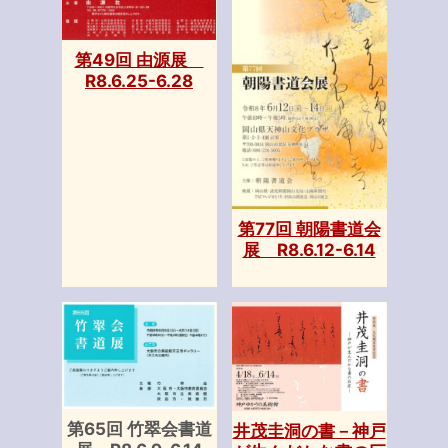
第49回 由源展
R8.6.25-6.28
第77回 朝陽書道会
展 R8.6.12-6.14
第65回 竹翠会書道
井茂圭洞の書－神戸