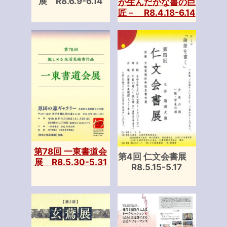
展 R8.6.9-6.14
が生んだかな書の巨
匠－ R8.4.18-6.14
第78回 一東書道会
第4回 仁文会書展
展 R8.5.30-5.31
R8.5.15-5.17