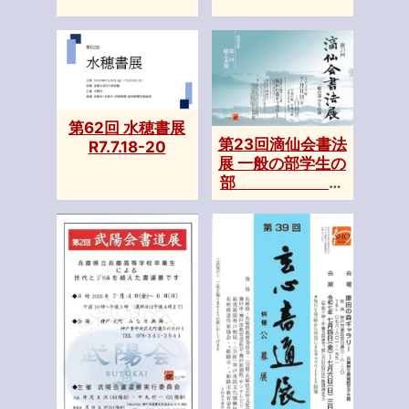
第62回 水穂書展
第23回滴仙会書法
R7.7.18-20
展 一般の部学生の
部 Ｒ
7.7.11-13