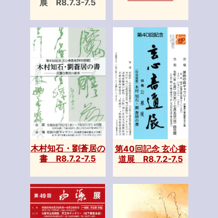
展 R8.7.3-7.5
木村知石・劉蒼居の
第40回記念 玄心書
書 R8.7.2-7.5
道展 R8.7.2-7.5