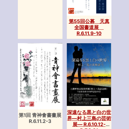
第55回公募 天真
全国書道展
R.6.11.9-10
深遠なる黒と白の世
第1回 青神㑹書畫展
界―村上三島の芸術
R.6.11.2-3
展― R.6.10.12-