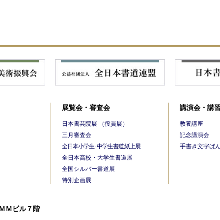
展覧会・審査会
講演会・講
日本書芸院展 （役員展）
教養講座
三月審査会
記念講演会
全日本小学生･中学生書道紙上展
手書き文字ば
全日本高校・大学生書道展
全国シルバー書道展
特別企画展
 ＯＭＭビル７階