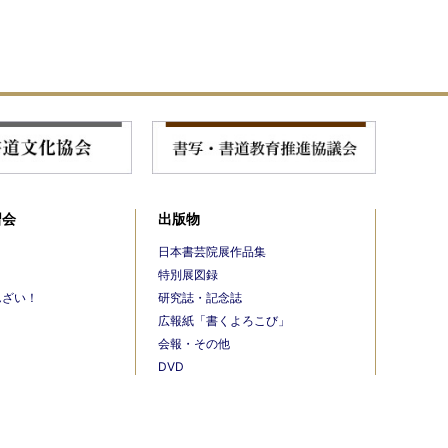
習会
出版物
日本書芸院展作品集
特別展図録
んざい！
研究誌・記念誌
広報紙「書くよろこび」
会報・その他
DVD