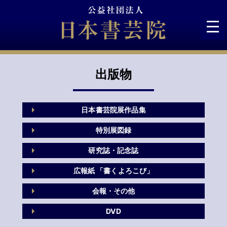
Skip
to
content
出版物
日本書芸院展作品集
特別展図録
研究誌・記念誌
広報紙 「書くよろこび」
会報・その他
DVD