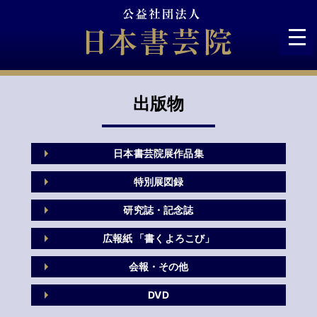
Skip
to
content
出版物
日本書芸院展作品集
特別展図録
研究誌・記念誌
広報紙 「書くよろこび」
会報・その他
DVD