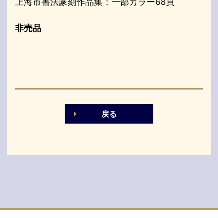
上海市書法篆刻作品集：一部カラー68頁
非売品
戻る