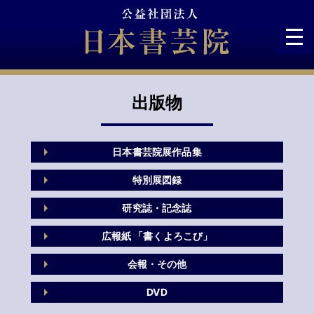
Skip
to
content
出版物
日本書芸院展作品集
特別展図録
研究誌・記念誌
広報紙 「書くよろこび」
会報・その他
DVD