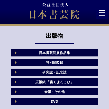
Skip
to
content
出版物
日本書芸院展作品集
特別展図録
研究誌・記念誌
広報紙 「書くよろこび」
会報・その他
DVD