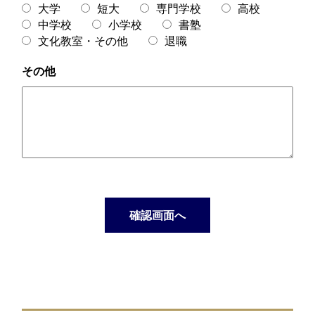
大学
短大
専門学校
高校
中学校
小学校
書塾
文化教室・その他
退職
その他