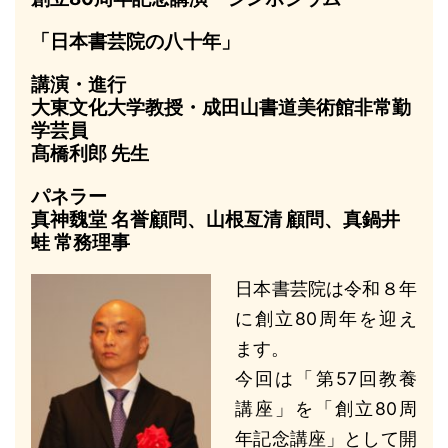
「日本書芸院の八十年」
講演・進行
大東文化大学教授・成田山書道美術館非常勤
学芸員
髙橋利郎 先生
パネラー
真神魏堂 名誉顧問、山根亙清 顧問、真鍋井
蛙 常務理事
日本書芸院は令和８年
に創立80周年を迎え
ます。
今回は「第57回教養
講座」を「創立80周
年記念講座」として開