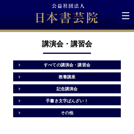
Skip
to
content
講演会・講習会
すべての講演会・講習会
教養講座
記念講演会
手書き文字ばんざい！
その他