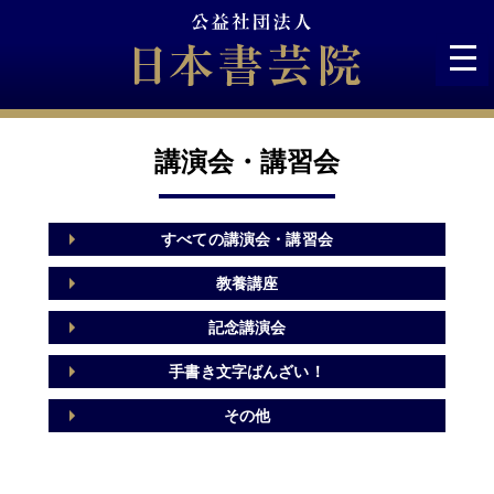
Skip
to
content
講演会・講習会
すべての講演会・講習会
教養講座
記念講演会
手書き文字ばんざい！
その他