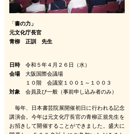
「
書の力」
元文化庁長官
青柳 正訓 先生
日時
令和５年４月２６日（水）
会場
大阪国際会議場
１０階 会議室１００１～１００３
対象
会員及び一般（事前申し込み者のみ）
毎年、日本書芸院展開催初日に行われる記念
講演会。今年は元文化庁長官の青柳正規先生を
お招きして開催することができました。盛大に