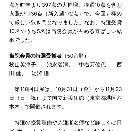
点と昨年より397点の大幅増、特選10点を含む
入選が1,136点（新入選172点）で、今回も極め
て厳しい狭き門となりました。なお、特選受賞
10名のうち5名は当院会員が占める喜ばしい結
果でした。
当院会員の特選受賞者
（50音順）
秋山英津子、 池永碧濤、 中右万佐代、 西
田 健、 湯澤 聰
第118回日展は、10月31日（金）から11月23
日（日・祝）まで国立新美術館（東京都港区六
本木）で開催されます。
特選の授賞理由や入選者名簿など詳しくは日