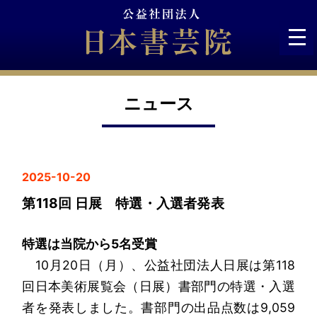
Skip
to
content
ニュース
2025-10-20
第118回 日展 特選・入選者発表
特選は当院から5名受賞
10月20日（月）、公益社団法人日展は第118
回日本美術展覧会（日展）書部門の特選・入選
者を発表しました。書部門の出品点数は9,059