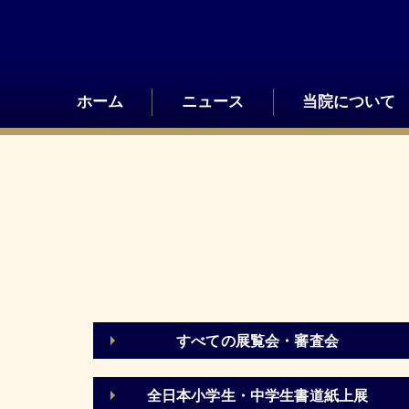
Skip
to
content
ホーム
ニュース
当院について
すべての展覧会・審査会
全日本小学生・中学生書道紙上展