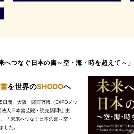
未来へつなぐ日本の書～空・海・時を超えて～」
の
書
を世界の
SHODO
へ
日)の5日間、大阪・関西万博（EXPOメッ
団法人日本書芸院・読売新聞社 主
力、「未来へつなぐ日本の書～空・
ました。