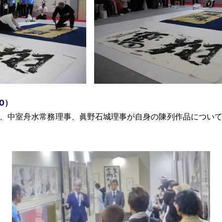
0）
、中室舟水常務理事、眞野石城理事が自身の陳列作品につい