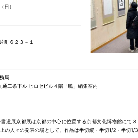
（日）
片町６２３－１
務局
通二条下ル ヒロセビル４階「暁」編集室内
ー書道展京都展は京都の中心に位置する京都文化博物館にて３
上の人々の発表の場として、作品は半切縦・半切
1/2
・半切
1/