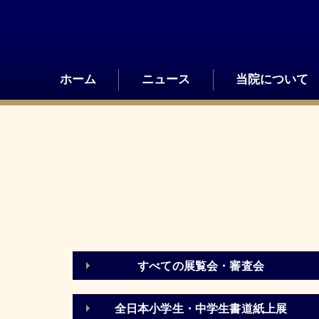
Skip
to
content
ホーム
ニュース
当院について
すべての展覧会・審査会
全日本小学生・中学生書道紙上展