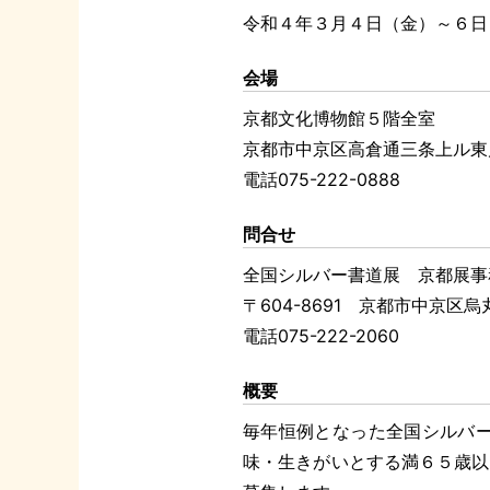
令和４年３月４日（金）～６日
会場
京都文化博物館５階全室
京都市中京区高倉通三条上ル東
電話
075-222-0888
問合せ
全国シルバー書道展 京都展事
〒
604-8691
京都市中京区烏丸
電話
075-222-2060
概要
毎年恒例となった全国シルバ
味・生きがいとする満６５歳以