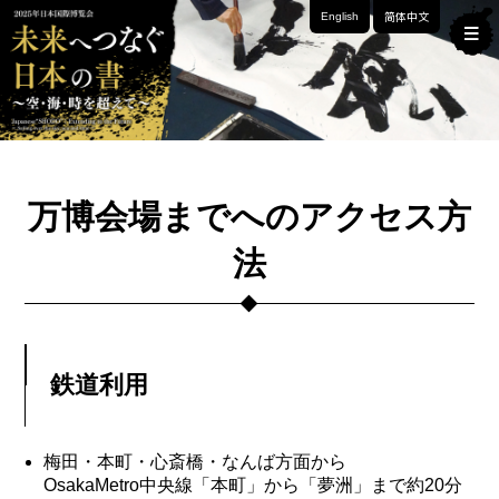
简体中文
English
サイトポリシー / Site Policy
本サイトは、2025年日本国際博覧会「未来へつなぐ
日本の書 ～空･海･時を超えて～」公式サイト（以下
万博会場までへのアクセス方
「本サイト」とします）です。本サイトの閲覧・利用
法
された場合は、以下の内容についてに同意の上、ご利
HOME
用して頂くものとします。
チケット
著作権
本サイトの文章、画像、動画等の著作物の内容を無断で転載することを
鉄道利用
みどころ / 展示
禁止いたします。
アクセスデータ
関連イベント
本サイトでは、Googleによるアクセス解析ツール「
Google
梅田・本町・心斎橋・なんば方面から
Analytics
」を利用しています。このGoogle Analyticsはトラフィック
OsakaMetro中央線「本町」から「夢洲」まで約20分
プレイベント