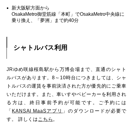
データの収集のためにCookieを使用しています。このトラフィックデ
ータは匿名で収集されており、個人を特定するものではありません。こ
新大阪駅方面から
の機能はCookieを無効にすることで収集を拒否することが出来ますの
OsakaMetro御堂筋線「本町」でOsakaMetro中央線に
アクセス
で、お使いのブラウザの設定をご確認ください。この規約に関しては
乗り換え、「夢洲」まで約40分
こちら
をご覧ください。
English
シャトルバス利用
サイトポリシー
JRゆめ咲線桜島駅から万博会場まで、直通のシャト
ルバスがあります。8～10時台につきましては、シャ
トルバスの運賃を事前決済された方が優先的にご乗車
いただけます。また、車いすやベビーカーを利用され
る方は、終日事前予約が可能です。ご予約には
「
KANSAI MaaSアプリ
」のダウンロードが必要で
す。 詳しくは
こちら
。